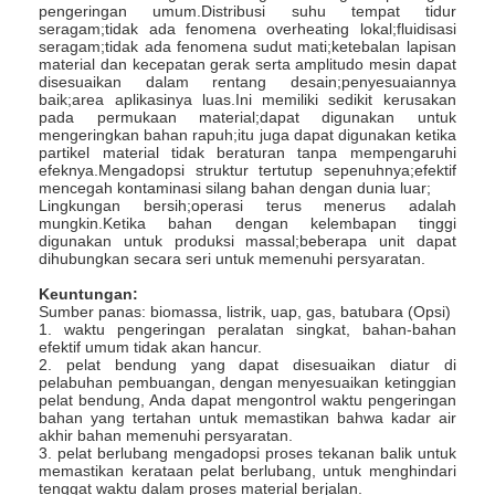
pengeringan umum.Distribusi suhu tempat tidur
Wisata pabrik
seragam;tidak ada fenomena overheating lokal;fluidisasi
seragam;tidak ada fenomena sudut mati;ketebalan lapisan
material dan kecepatan gerak serta amplitudo mesin dapat
Kontrol kualitas
disesuaikan dalam rentang desain;penyesuaiannya
baik;area aplikasinya luas.Ini memiliki sedikit kerusakan
pada permukaan material;dapat digunakan untuk
Hubungi kami
mengeringkan bahan rapuh;itu juga dapat digunakan ketika
partikel material tidak beraturan tanpa mempengaruhi
Berita
efeknya.Mengadopsi struktur tertutup sepenuhnya;efektif
mencegah kontaminasi silang bahan dengan dunia luar;
Lingkungan bersih;operasi terus menerus adalah
Semua Kasus
mungkin.Ketika bahan dengan kelembapan tinggi
digunakan untuk produksi massal;beberapa unit dapat
dihubungkan secara seri untuk memenuhi persyaratan.
Keuntungan:
Sumber panas: biomassa, listrik, uap, gas, batubara (Opsi)
Pengering Semprot Sentrifugal Berkecepatan Tinggi
1. waktu pengeringan peralatan singkat, bahan-bahan
efektif umum tidak akan hancur.
Pengering Tempat Tidur Bergetar Bergetar
2. pelat bendung yang dapat disesuaikan diatur di
pelabuhan pembuangan, dengan menyesuaikan ketinggian
pelat bendung, Anda dapat mengontrol waktu pengeringan
Pengering vakum microwave
bahan yang tertahan untuk memastikan bahwa kadar air
akhir bahan memenuhi persyaratan.
3. pelat berlubang mengadopsi proses tekanan balik untuk
Pengering Semprot Tekanan
memastikan kerataan pelat berlubang, untuk menghindari
tenggat waktu dalam proses material berjalan.