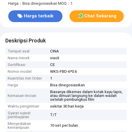
Harga：Bisa dinegosiasikan
MOQ：1
Harga terbaik
Chat Sekarang
Deskripsi Produk
Tempat asal
CINA
Nama merek
xiaoli
Sertifikasi
CE
Nomor model
WKS-FBD-6*0.6
Kuantitas min Order
1
Harga
Bisa dinegosiasikan
Biasanya dikemas dalam kotak kayu lapis,
Kemasan rincian
atau dimuat langsung ke dalam wadah
setelah pembungkus film
Waktu pengiriman
sekitar 30 hari kerja
Syarat-syarat
T/T
pembayaran
Menyediakan
10 set per bulan
kemampuan