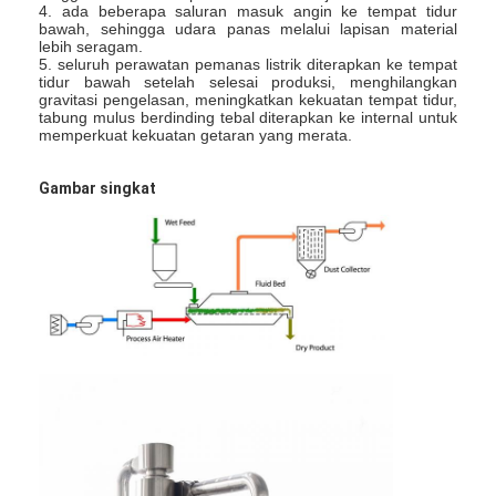
4. ada beberapa saluran masuk angin ke tempat tidur
Pengering Oven Udara Panas
bawah, sehingga udara panas melalui lapisan material
lebih seragam.
Pengaduk Pita Horisontal
5. seluruh perawatan pemanas listrik diterapkan ke tempat
tidur bawah setelah selesai produksi, menghilangkan
gravitasi pengelasan, meningkatkan kekuatan tempat tidur,
penghancur universal
tabung mulus berdinding tebal diterapkan ke internal untuk
memperkuat kekuatan getaran yang merata.
Mesin Penggiling Prima
Gambar singkat
Pengaduk Serbuk Tipe V
IBC Bin Blender
Mesin Pengeringan Industri
Mesin Pengering Flash
Pengering Dayung
Mesin Pengering Vakum