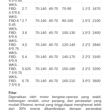
4.5*0.45
WKS-
FBD-
2.7
70-140
40-70
70-90
1.1*2
1670
4.5*0.6
WKS-
FBD-6 *
2.7
70-140
40-70
80-100
1,5*2
2100
0,45
WKS-
FBD-
3.6
70-140
40-70
100-130
1,5*2
2400
6*0.6
WKS-
FBD-
4,5
70-140
40-70
120-140
2.2*2
2840
6*0.75
WKS-
FBD-
5.4
70-140
40-70
140-170
2.2*2
3160
6*0.9
WKS-
FBD-
5.625
70-140
40-70
150-180
2.2*2
3200
7.5*0.75
WKS-
FBD-
6.75
70-140
40-70
160-210
3.0*2
3600
Rumah
7.5*0.9
Fitur:
Produk
Digerakkan oleh motor bergetar;operasi yang stabil,
kebisingan rendah, umur panjang, dan perawatan yang
Tentang kita
mudah.Efisiensi termal yang tinggi;dapat menghemat lebih
dari 30% energi dibandingkan dengan perangkat