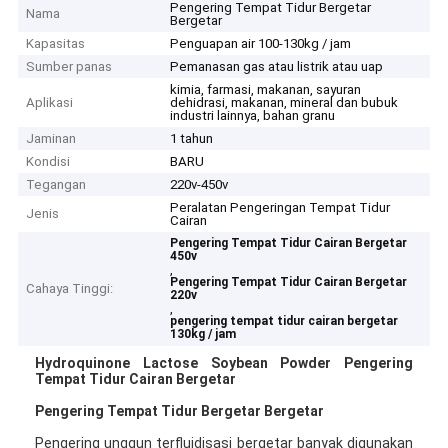
Pengering Tempat Tidur Bergetar
Nama
Bergetar
Kapasitas
Penguapan air 100-130kg / jam
Sumber panas
Pemanasan gas atau listrik atau uap
kimia, farmasi, makanan, sayuran
Aplikasi
dehidrasi, makanan, mineral dan bubuk
industri lainnya, bahan granu
Jaminan
1 tahun
Kondisi
BARU
Tegangan
220v-450v
Peralatan Pengeringan Tempat Tidur
Jenis
Cairan
Pengering Tempat Tidur Cairan Bergetar
450v
,
Pengering Tempat Tidur Cairan Bergetar
Cahaya Tinggi:
220v
,
pengering tempat tidur cairan bergetar
130kg / jam
Hydroquinone Lactose Soybean Powder Pengering
Tempat Tidur Cairan Bergetar
Pengering Tempat Tidur Bergetar Bergetar
Pengering unggun terfluidisasi bergetar banyak digunakan