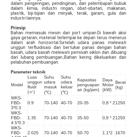
dalam pengeringan, pendinginan, dan pelembapan bubuk
dalam kimia, industri ringan, obat-obatan, makanan,
plastik, biji-bijian dan minyak, terak, garam, gula dan
industri lainnya.
Prinsip:
Bahan memasuki mesin dari port umpan.Di bawah aksi
gaya getaran, material terlempar ke depan terus menerus
dalam arah horizontal.Setelah udara panas melewati
unggun terfluidisasi dan bertukar panas dengan bahan
basah, udara basah melewati pemisah siklon dan dibuang
dari lubang pembuangan.;Bahan kering dikeluarkan dari
pelabuhan pembuangan.
Parameter teknik
Luas
Suhu
Suhu
Kapasitas
Daya
unggun
udara
udara
Berat
Model
penguapan
Motor
fluidi
masuk
keluar
(kg)
air (kg/jam)
(kW)
(㎡)
(℃)
(℃)
WKS-
FBD-
0.9
70-140
40-70
20-35
0,8 * 2
1250
3*0.3
WKS-
FBD-
1.35
70-140
40-70
35-50
0,8 * 2
1250
4.5*0.3
WKS-
FBD-
2.025
70-140
40-70
50-70
1.1*2
1670