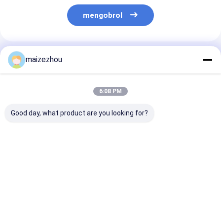
mengobrol
Rekomendasi Produk
maizezhou
6:08 PM
Good day, what product are you looking for?
450V Horizontal
Peralatan
Pengering Te
Vibration Fluid Bed
Pengeringan
Tidur Cairan 
Dryer Peralatan
Farmasi efisiensi
Panas Untuk B
Pengeringan
tinggi pengering bed
Farmasi
Farmasi Kimia
terfluidisasi untuk
Harga terbaik
Harga terbaik
Harga terb
butiran API