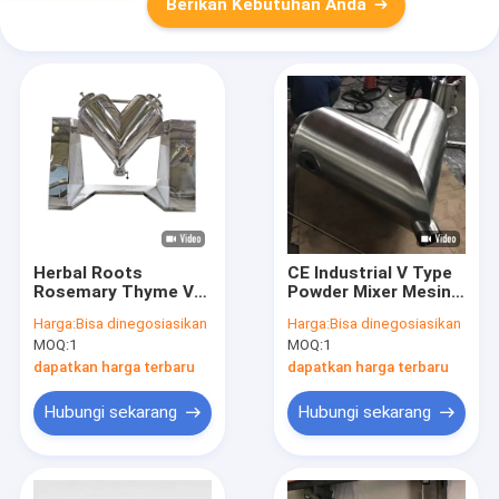
Berikan Kebutuhan Anda
Herbal Roots
CE Industrial V Type
Rosemary Thyme V
Powder Mixer Mesin
Type Powder Mixer
Pencampur Garam
Harga:
Bisa dinegosiasikan
Harga:
Bisa dinegosiasikan
Blender Di Industri
Food Grade
MOQ:
1
MOQ:
1
Farmasi
dapatkan harga terbaru
dapatkan harga terbaru
Hubungi sekarang
Hubungi sekarang