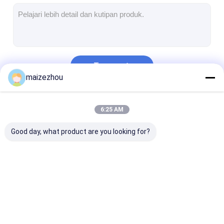
Pengering Oven Udara Panas
Pengaduk Pita Horisontal
penghancur universal
Terus
Mesin Penggiling Prima
maizezhou
Pengaduk Serbuk Tipe V
Kategori Kami
6:25 AM
IBC Bin Blender
Good day, what product are you looking for?
Mesin Pengeringan Industri
Mesin Pengering Flash
Pengering Dayung
Pengering Semprot
Pengering Tempat
Pengering va
Mesin Pengering Vakum
Sentrifugal
Tidur Bergetar
microwave
Berkecepatan Tinggi
Bergetar