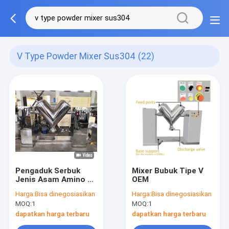
V Type Powder Mixer Sus304
(22)
Pengaduk Serbuk
Mixer Bubuk Tipe V
Jenis Asam Amino V
OEM
SUS304 Bebas Debu
Harga:
Bisa dinegosiasikan
Harga:
Bisa dinegosiasikan
Untuk Industri Bahan
MOQ:
1
MOQ:
1
Makanan
dapatkan harga terbaru
dapatkan harga terbaru