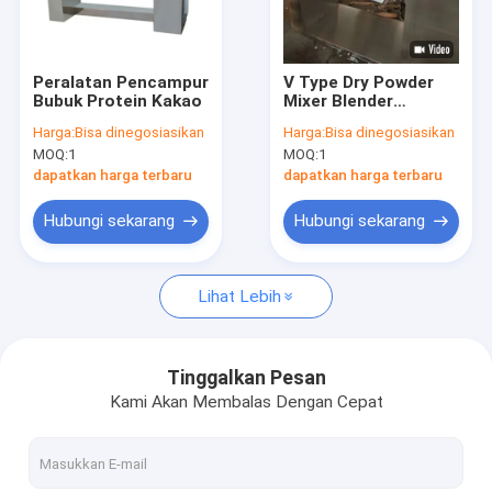
Wisata pabrik
Kontrol kualitas
Peralatan Pencampur
V Type Dry Powder
Bubuk Protein Kakao
Mixer Blender
Hubungi kami
Makanan Rempah-
Harga:
Bisa dinegosiasikan
Harga:
Bisa dinegosiasikan
rempah Partikel
MOQ:
1
MOQ:
1
Mesin Pencampur
Berita
Masala
dapatkan harga terbaru
dapatkan harga terbaru
Semua Kasus
Hubungi sekarang
Hubungi sekarang
Lihat Lebih
Pengering Semprot Sentrifugal Berkecepatan Tinggi
Pengering Tempat Tidur Bergetar Bergetar
Tinggalkan Pesan
Kami Akan Membalas Dengan Cepat
Pengering vakum microwave
Pengering Semprot Tekanan