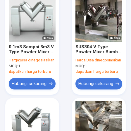
0.1m3 Sampai 3m3 V
SUS304 V Type
Type Powder Mixer
Powder Mixer Bumbu
Blender Obat Kimia
Butiran Mesin
Harga:
Bisa dinegosiasikan
Harga:
Bisa dinegosiasikan
Pencampur
MOQ:
1
MOQ:
1
dapatkan harga terbaru
dapatkan harga terbaru
Hubungi sekarang
Hubungi sekarang
Rumah
Produk
Tentang kita