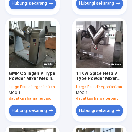
Hubungi sekarang
Hubungi sekarang
GMP Collagen V Type
11KW Spice Herb V
Powder Mixer Mesin
Type Powder Mixer
Pencampur Stainless
Peralatan Pencampur
Harga:
Bisa dinegosiasikan
Harga:
Bisa dinegosiasikan
Steel 304
Bubuk Cair Kering
MOQ:
1
MOQ:
1
Basah
dapatkan harga terbaru
dapatkan harga terbaru
Hubungi sekarang
Hubungi sekarang