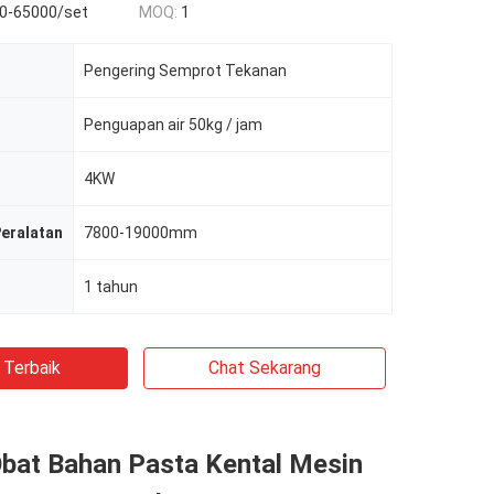
0-65000/set
MOQ:
1
Pengering Semprot Tekanan
Penguapan air 50kg / jam
4KW
Peralatan
7800-19000mm
1 tahun
 Terbaik
Chat Sekarang
Obat Bahan Pasta Kental Mesin