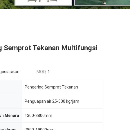
g Semprot Tekanan Multifungsi
egosiasikan
MOQ:
1
Pengering Semprot Tekanan
Penguapan air 25-500 kg/jam
uh Menara
1300-3800mm
Peralatan
7800-19000mm