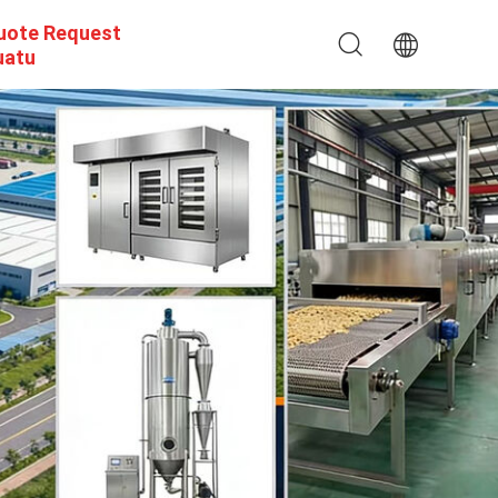
uote Request
uatu