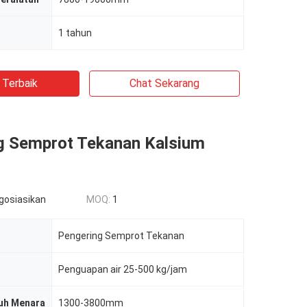
1 tahun
 Terbaik
Chat Sekarang
g Semprot Tekanan Kalsium
egosiasikan
MOQ:
1
Pengering Semprot Tekanan
Penguapan air 25-500 kg/jam
uh Menara
1300-3800mm