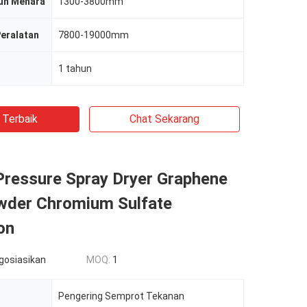
uh Menara
1300-3800mm
Peralatan
7800-19000mm
1 tahun
 Terbaik
Chat Sekarang
Pressure Spray Dryer Graphene
owder Chromium Sulfate
on
egosiasikan
MOQ:
1
Pengering Semprot Tekanan