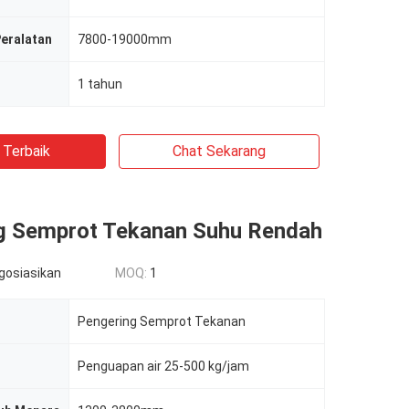
Peralatan
7800-19000mm
1 tahun
 Terbaik
Chat Sekarang
g Semprot Tekanan Suhu Rendah
egosiasikan
MOQ:
1
Pengering Semprot Tekanan
Penguapan air 25-500 kg/jam