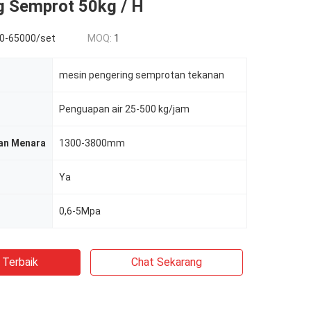
g Semprot 50kg / H
0-65000/set
MOQ:
1
mesin pengering semprotan tekanan
Penguapan air 25-500 kg/jam
an Menara
1300-3800mm
Ya
0,6-5Mpa
 Terbaik
Chat Sekarang