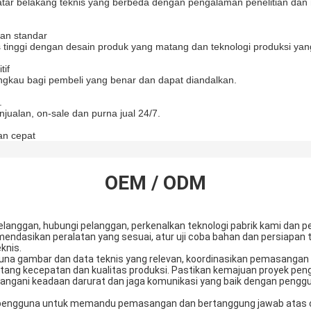
i latar belakang teknis yang berbeda dengan pengalaman penelitian da
dan standar
as tinggi dengan desain produk yang matang dan teknologi produksi yan
tif
ngkau bagi pembeli yang benar dan dapat diandalkan.
.
jualan, on-sale dan purna jual 24/7.
an cepat
OEM / ODM
 pelanggan, hubungi pelanggan, perkenalkan teknologi pabrik kami dan 
ndasikan peralatan yang sesuai, atur uji coba bahan dan persiapan te
knis.
guna gambar dan data teknis yang relevan, koordinasikan pemasangan 
ntang kecepatan dan kualitas produksi. Pastikan kemajuan proyek p
 Tangani keadaan darurat dan jaga komunikasi yang baik dengan pengg
si pengguna untuk memandu pemasangan dan bertanggung jawab atas