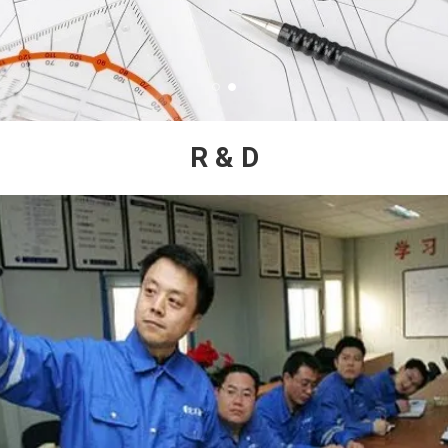
R & D