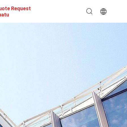
uote Request
uatu