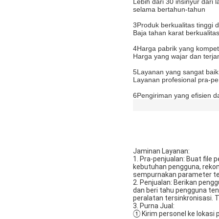
Lebih dari 30 insinyur dar
selama bertahun-tahun
3Produk berkualitas tinggi 
Baja tahan karat berkualit
4Harga pabrik yang kompeti
Harga yang wajar dan terja
5Layanan yang sangat baik
Layanan profesional pra-pen
6Pengiriman yang efisien d
Jaminan Layanan:
1. Pra-penjualan: Buat file
kebutuhan pengguna, rekome
sempurnakan parameter te
2. Penjualan: Berikan peng
dan beri tahu pengguna te
peralatan tersinkronisasi.
3. Purna Jual:
① Kirim personel ke loka