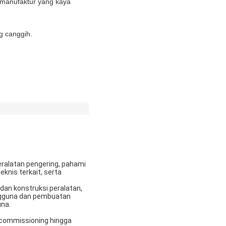
n manufaktur yang kaya
g canggih.
peralatan pengering, pahami
knis terkait, serta
dan konstruksi peralatan,
engguna dan pembuatan
una.
 commissioning hingga