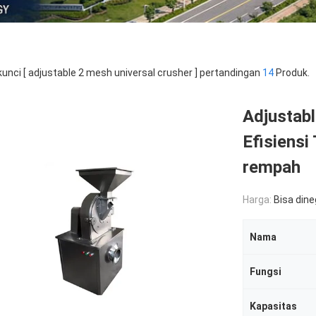
kunci [ adjustable 2 mesh universal crusher ] pertandingan
14
Produk.
Adjustab
Efisiensi
rempah
Harga:
Bisa din
Nama
Fungsi
Kapasitas