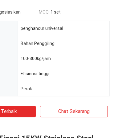
egosiasikan
MOQ:
1 set
penghancur universal
Bahan Penggiling
100-300kg/jam
Efisiensi tinggi
Perak
 Terbaik
Chat Sekarang