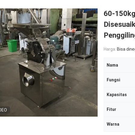
60-150kg
Disesuaik
Penggili
Harga:
Bisa din
Nama
Fungsi
Kapasitas
Fitur
DEO
Warna