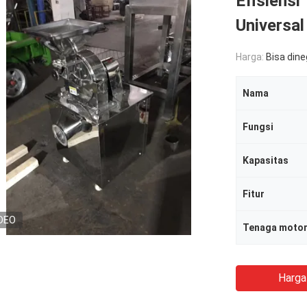
Efisiensi
Universa
Harga:
Bisa din
Nama
Fungsi
Kapasitas
Fitur
DEO
Tenaga moto
Harga