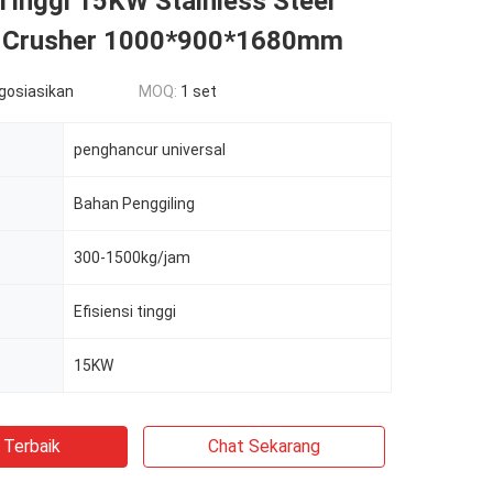
 Tinggi 15KW Stainless Steel
l Crusher 1000*900*1680mm
egosiasikan
MOQ:
1 set
penghancur universal
Bahan Penggiling
300-1500kg/jam
Efisiensi tinggi
r
15KW
 Terbaik
Chat Sekarang