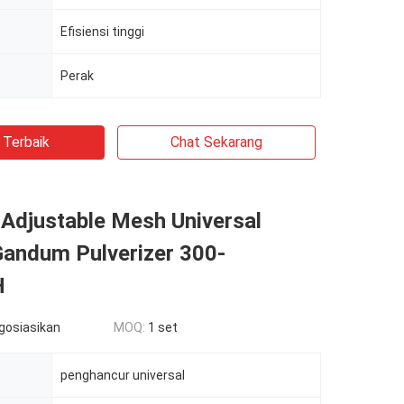
Efisiensi tinggi
Perak
 Terbaik
Chat Sekarang
Adjustable Mesh Universal
Gandum Pulverizer 300-
H
egosiasikan
MOQ:
1 set
penghancur universal