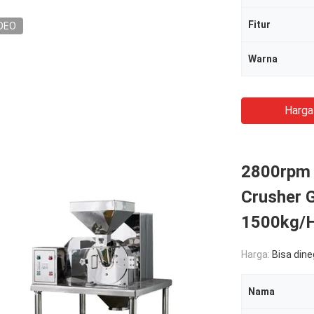
Fitur
DEO
Warna
Harga
2800rpm 
Crusher 
1500kg/
Harga:
Bisa din
Nama