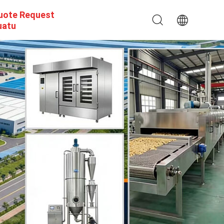
uote Request
uatu