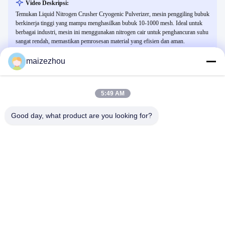
Video Deskripsi:
Temukan Liquid Nitrogen Crusher Cryogenic Pulverizer, mesin penggiling bubuk
berkinerja tinggi yang mampu menghasilkan bubuk 10-1000 mesh. Ideal untuk
berbagai industri, mesin ini menggunakan nitrogen cair untuk penghancuran suhu
sangat rendah, memastikan pemrosesan material yang efisien dan aman.
maizezhou
Video Terkait
5:49 AM
Good day, what product are you looking for?
00:47
00:54
Pengering Aliran Udara OG/FG
Mesin Pengering Semprot Khusus
Seri ZLPG untuk Ekstrak Obat
Seri Pengeringan
Tradisional Tiongkok
Seri Pengeringan
April 16, 2026
April 09, 2026